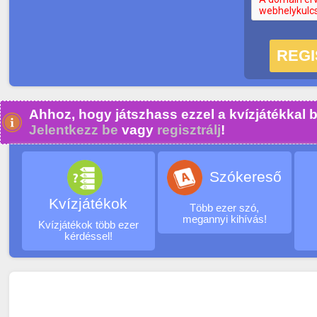
Ahhoz, hogy játszhass ezzel a kvízjátékkal b
Jelentkezz be
vagy
regisztrálj
!
Szókereső
Kvízjátékok
Több ezer szó,
megannyi kihívás!
Kvízjátékok több ezer
kérdéssel!