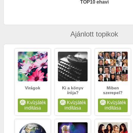
TOP10 ehavi
Ajánlott topikok
Virágok
Ki a könyv
Miben
írója?
szerepel?
Kvízjáték
Kvízjáték
Kvízjáték
indítása
indítása
indítása