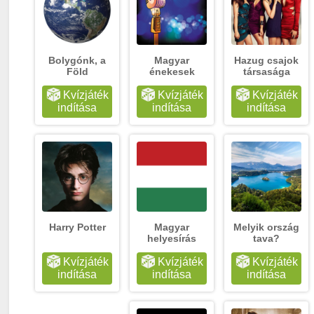
Bolygónk, a
Magyar
Hazug csajok
Föld
énekesek
társasága
Kvízjáték
Kvízjáték
Kvízjáték
indítása
indítása
indítása
Harry Potter
Magyar
Melyik ország
helyesírás
tava?
Kvízjáték
Kvízjáték
Kvízjáték
indítása
indítása
indítása