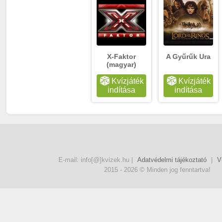
X-Faktor
A Gyűrűk Ura
(magyar)
Kvízjáték
Kvízjáték
indítása
indítása
E-mail: info[@]kvizek.hu |
Adatvédelmi tájékoztató
|
V
2015 - 2026 © Minden jog fenntartva!