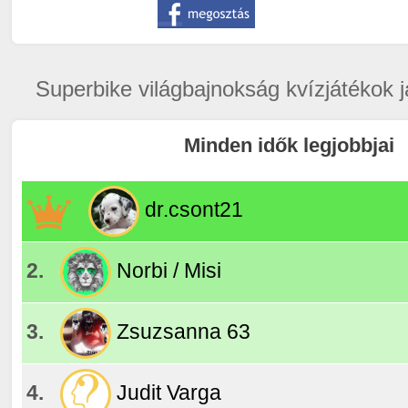
Superbike világbajnokság kvízjátékok j
Minden idők legjobbjai
dr.csont21
2.
Norbi / Misi
3.
Zsuzsanna 63
4.
Judit Varga