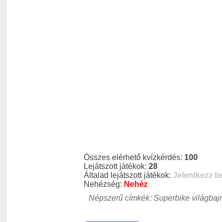
Összes elérhető kvízkérdés:
100
Lejátszott játékok:
28
Általad lejátszott játékok:
Jelentkezz b
Nehézség:
Nehéz
Népszerű címkék: Superbike világbajn