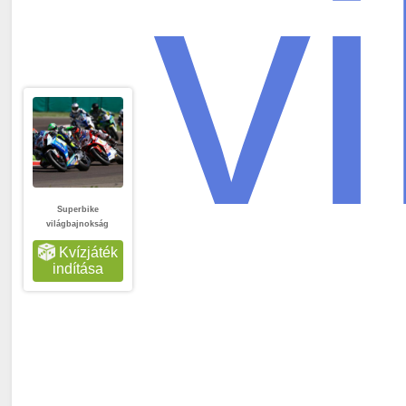
v
Superbike
világbajnokság
Kvízjáték
indítása