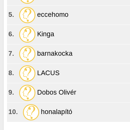
5.
eccehomo
6.
Kinga
7.
barnakocka
8.
LACUS
9.
Dobos Olivér
10.
honalapító