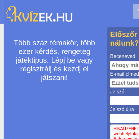
Előszőr 
Több száz témakör, több
nálunk
ezer kérdés, rengeteg
Beceneved
játéktipus. Lépj be vagy
regisztrálj és kezdj el
E-mail címe
játszani!
Jelszó
Jelszó újra