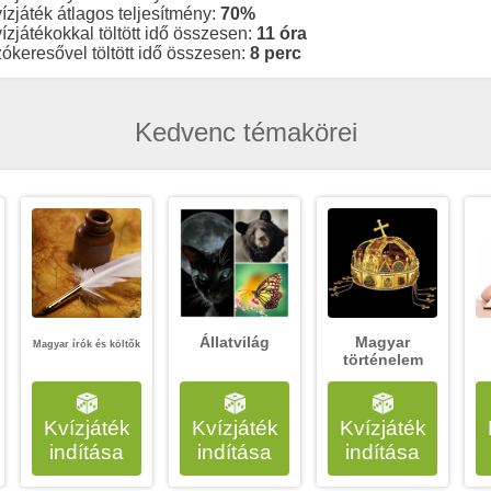
ízjáték átlagos teljesítmény:
70%
ízjátékokkal töltött idő összesen:
11 óra
ókeresővel töltött idő összesen:
8 perc
Kedvenc témakörei
Állatvilág
Magyar
Magyar írók és költők
történelem
Kvízjáték
Kvízjáték
Kvízjáték
indítása
indítása
indítása