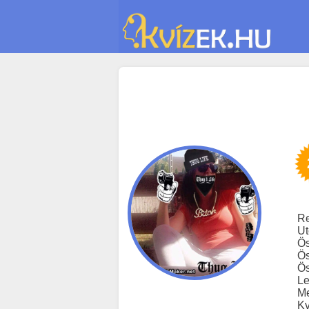
Re
Ut
Ös
Ös
Ös
Le
Me
Kv