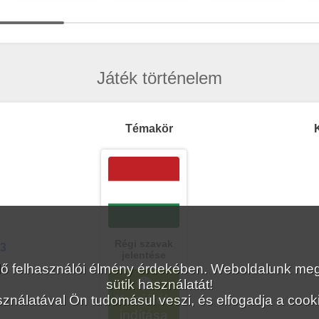
Játék történelem
Témakör
K
Régi szavak
63
jelentése
lelő felhasználói élmény érdekében. Weboldalunk 
sütik használatát!
Kvízjáték
ználatával Ön tudomásul veszi, és elfogadja a cookie
indítása