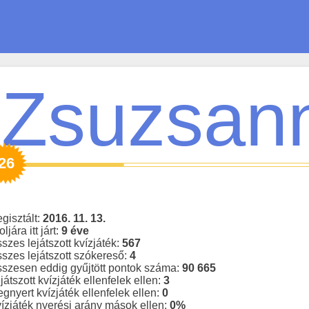
Zsuzsan
26
gisztált:
2016. 11. 13.
oljára itt járt:
9 éve
szes lejátszott kvízjáték:
567
szes lejátszott szókereső:
4
szesen eddig gyűjtött pontok száma:
90 665
játszott kvízjáték ellenfelek ellen:
3
gnyert kvízjáték ellenfelek ellen:
0
ízjáték nyerési arány mások ellen:
0%