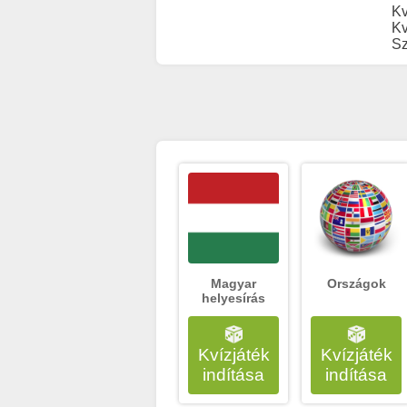
Kv
Kv
Sz
Magyar
Országok
helyesírás
Kvízjáték
Kvízjáték
indítása
indítása