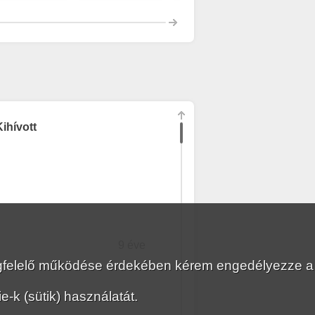
ihívott
9 éve
megfelelő működése érdekében kérem engedélyezze a
-k (sütik) használatát.