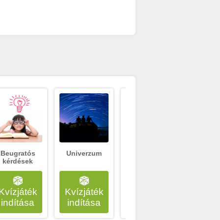
Beugratós
Univerzum
Melyik
Mag
kérdések
megye?
kormá
Kvízjáték
Kvízjáték
Kvízjáték
Kvízj
indítása
indítása
indítása
indí