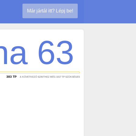
Már jártál itt? Lépj be!
na 63
383
TP
A KÖVETKEZŐ SZINTHEZ MÉG
1017
TP SZÜKSÉGES