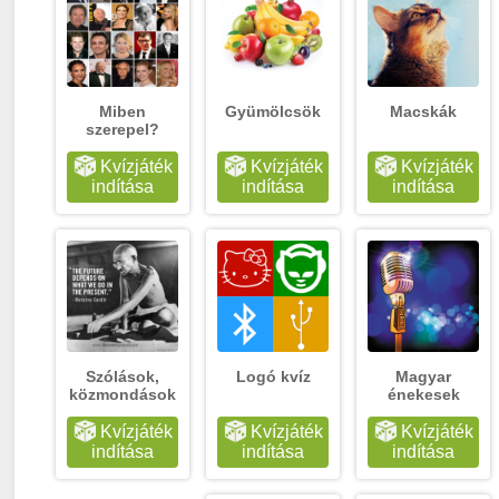
Miben
Gyümölcsök
Macskák
szerepel?
Kvízjáték
Kvízjáték
Kvízjáték
indítása
indítása
indítása
Szólások,
Logó kvíz
Magyar
közmondások
énekesek
Kvízjáték
Kvízjáték
Kvízjáték
indítása
indítása
indítása