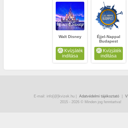
Walt Disney
Éjjel-Nappal
Budapest
Kvízjáték
Kvízjáték
indítása
indítása
E-mail: info[@]kvizek.hu |
Adatvédelmi tájékoztató
|
V
2015 - 2026 © Minden jog fenntartva!