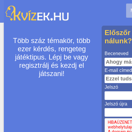
Előszőr 
Több száz témakör, több
nálunk
ezer kérdés, rengeteg
Beceneved
játéktipus. Lépj be vagy
regisztrálj és kezdj el
E-mail címe
játszani!
Jelszó
Jelszó újra