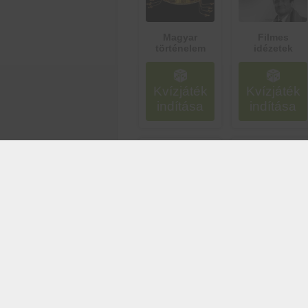
Magyar
Filmes
történelem
idézetek
Kvízjáték
Kvízjáték
indítása
indítása
Keresztnevek
Zöldség vagy
származása
Gyümölcs?
Kvízjáték
Kvízjáték
indítása
indítása