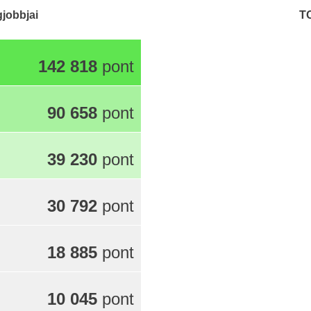
gjobbjai
T
142 818
pont
90 658
pont
39 230
pont
30 792
pont
18 885
pont
10 045
pont