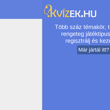
Több száz témakör, t
rengeteg játéktipu
regisztrálj és kezd
Már jártál itt