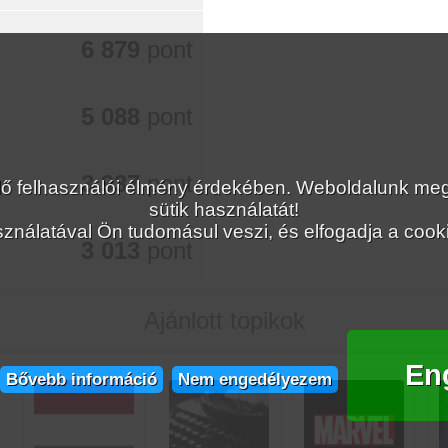
6 879
pont
5 088
pont
3 937
pont
lelő felhasználói élmény érdekében. Weboldalunk 
sütik használatát!
ználatával Ön tudomásul veszi, és elfogadja a cookie
3 013
pont
Ajánlott topikok
En
Bővebb információ
Nem engedélyezem