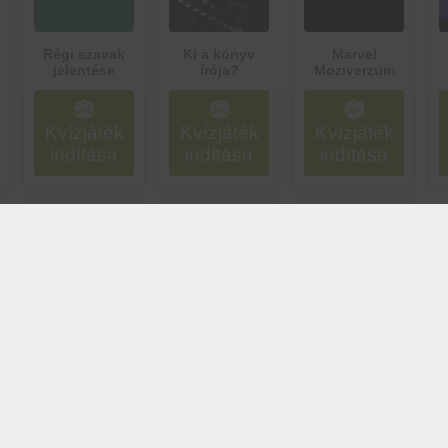
Régi szavak
Ki a könyv
Marvel
jelentése
írója?
Moziverzum
Kvízjáték
Kvízjáték
Kvízjáték
indítása
indítása
indítása
Harry Potter
Box
Festők
Kvízjáték
Kvízjáték
Kvízjáték
indítása
indítása
indítása