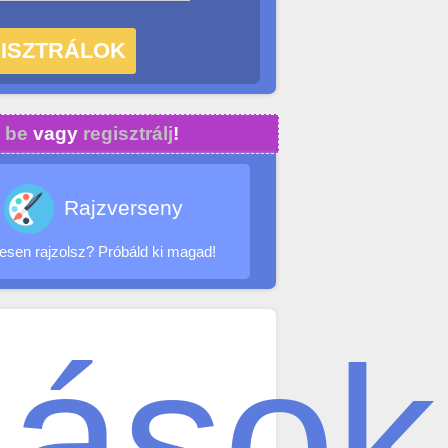
 be
vagy
regisztrálj
!
Rajzverseny
sen rajzolsz? Próbáld ki magad!
lások