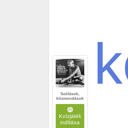
k
Szólások,
közmondások
Kvízjáték
indítása