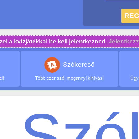
el a kvízjátékkal be kell jelentkezned.
Jelentkezz
Szókereső
el!
Több ezer szó, megannyi kihívás!
Ügye
Szó