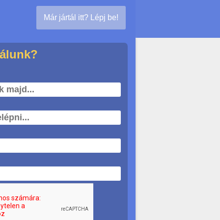
Már jártál itt? Lépj be!
nálunk?