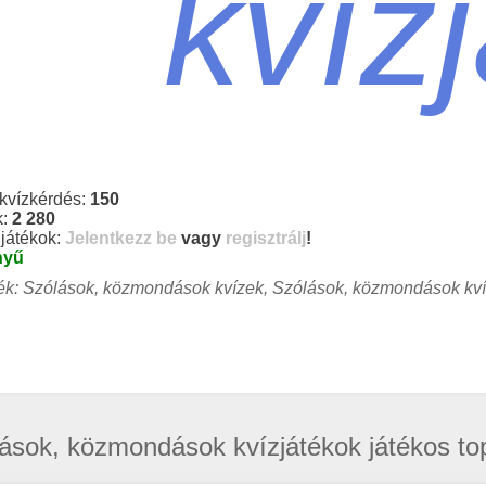
kvíz
 kvízkérdés:
150
k:
2 280
 játékok:
Jelentkezz be
vagy
regisztrálj
!
nyű
k: Szólások, közmondások kvízek, Szólások, közmondások kví
ások, közmondások kvízjátékok játékos top