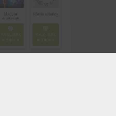
Magyar
Római számok
énekesek
Kvízjáték
Kvízjáték
indítása
indítása
Általános
Harry Potter
matematika
Kvízjáték
Kvízjáték
indítása
indítása