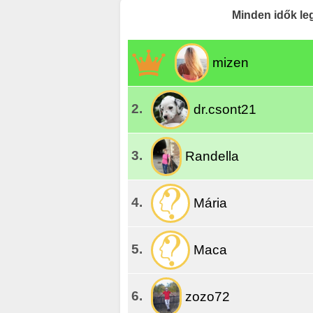
Minden idők le
mizen
2.
dr.csont21
3.
Randella
4.
Mária
5.
Maca
6.
zozo72