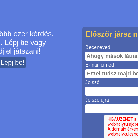
öbb ezer kérdés,
Előszőr jársz 
s. Lépj be vagy
Beceneved
j el játszani!
? Lépj be!
E-mail címed
Jelszó
Jelszó újra