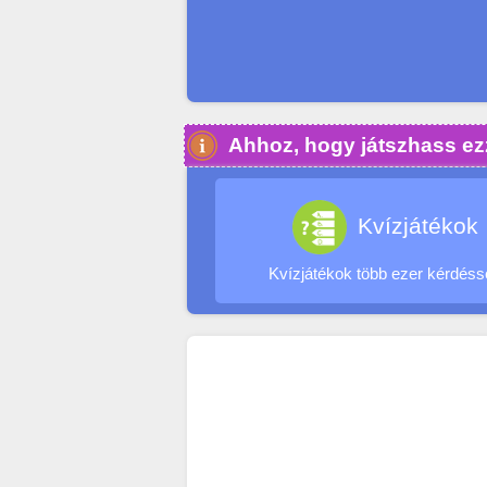
Ahhoz, hogy játszhass ezz
Kvízjátékok
Kvízjátékok több ezer kérdéss