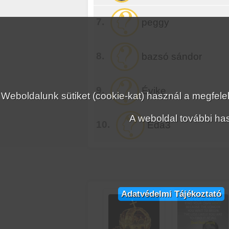
7.
peggy
8.
bazsó sándor
9.
Évike
Weboldalunk sütiket (cookie-kat) használ a megfe
A weboldal további has
10.
Eda3
Adatvédelmi Tájékoztató