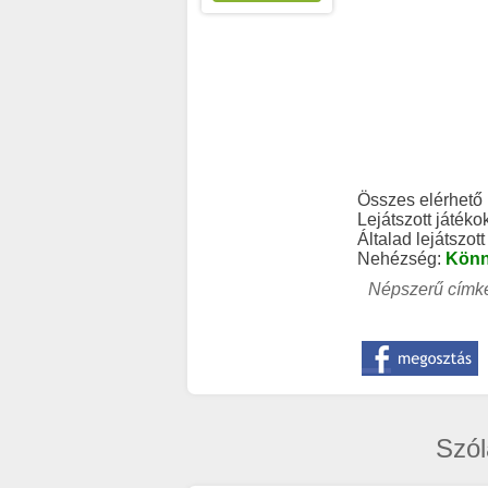
Összes elérhető
Lejátszott játéko
Általad lejátszott
Nehézség:
Kön
Népszerű címké
Szól