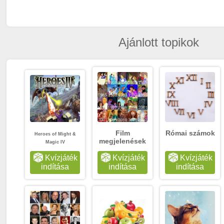
Ajánlott topikok
Film
Római számok
Heroes of Might &
megjelenések
Magic IV
Kvízjáték
Kvízjáték
Kvízjáték
indítása
indítása
indítása