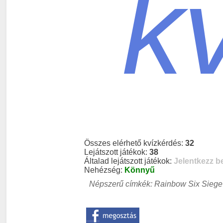
k
Összes elérhető kvízkérdés:
32
Lejátszott játékok:
38
Általad lejátszott játékok:
Jelentkezz b
Nehézség:
Könnyű
Népszerű címkék: Rainbow Six Siege 