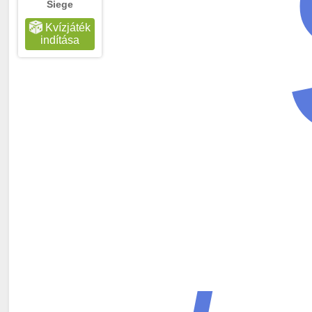
Siege
Kvízjáték
indítása