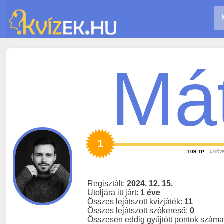
Má
1
109
TP
A KÖV
Regisztált:
2024. 12. 15.
Utoljára itt járt:
1 éve
Összes lejátszott kvízjáték:
11
Összes lejátszott szókereső:
0
Összesen eddig gyűjtött pontok szám