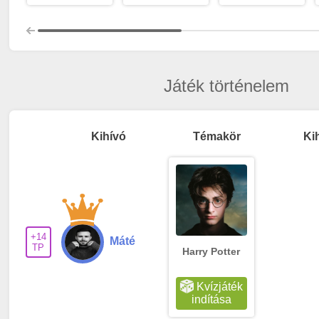
Játék történelem
Kihívó
Témakör
Ki
+14
Máté
TP
Harry Potter
Kvízjáték
indítása