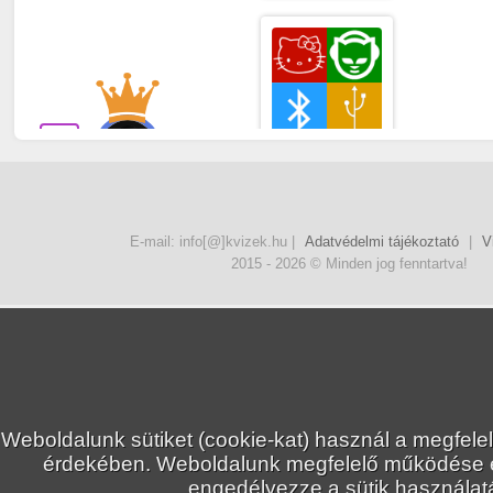
+31
Máté
TP
Logó kvíz
Kvízjáték
indítása
E-mail: info[@]kvizek.hu |
Adatvédelmi tájékoztató
|
V
2015 - 2026 © Minden jog fenntartva!
+32
Máté
TP
Zöldség vagy
Weboldalunk sütiket (cookie-kat) használ a megfele
Gyümölcs?
érdekében. Weboldalunk megfelelő működése
Kvízjáték
engedélyezze a sütik használatá