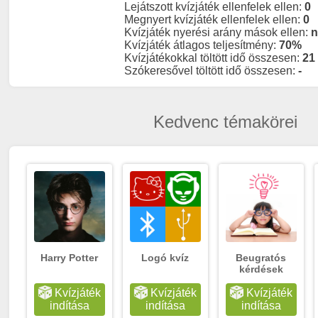
Lejátszott kvízjáték ellenfelek ellen:
0
Megnyert kvízjáték ellenfelek ellen:
0
Kvízjáték nyerési arány mások ellen:
Kvízjáték átlagos teljesítmény:
70%
Kvízjátékokkal töltött idő összesen:
21
Szókeresővel töltött idő összesen:
-
Kedvenc témakörei
Harry Potter
Logó kvíz
Beugratós
kérdések
Kvízjáték
Kvízjáték
Kvízjáték
indítása
indítása
indítása