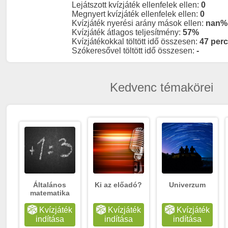
Lejátszott kvízjáték ellenfelek ellen:
0
Megnyert kvízjáték ellenfelek ellen:
0
Kvízjáték nyerési arány mások ellen:
nan%
Kvízjáték átlagos teljesítmény:
57%
Kvízjátékokkal töltött idő összesen:
47 perc
Szókeresővel töltött idő összesen:
-
Kedvenc témakörei
Általános
Ki az előadó?
Univerzum
matematika
Kvízjáték
Kvízjáték
Kvízjáték
indítása
indítása
indítása