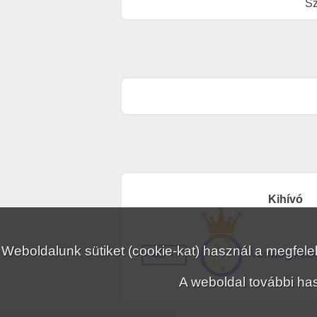
Sz
Kihívó
Weboldalunk sütiket (cookie-kat) használ a megfe
Vendég #92
+482 TP
A weboldal további has