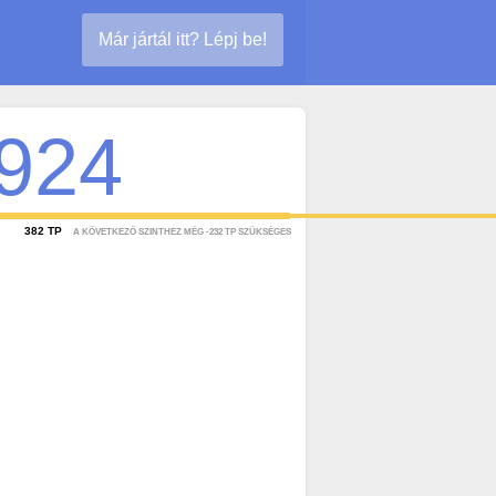
Már jártál itt? Lépj be!
924
382
TP
A KÖVETKEZŐ SZINTHEZ MÉG
-232
TP SZÜKSÉGES