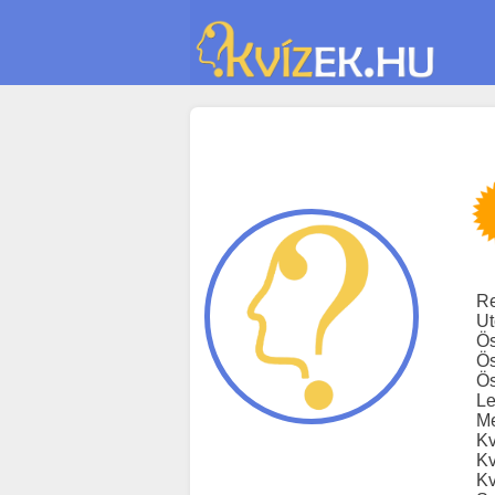
Re
Ut
Ös
Ös
Ös
Le
Me
Kv
Kv
Kv