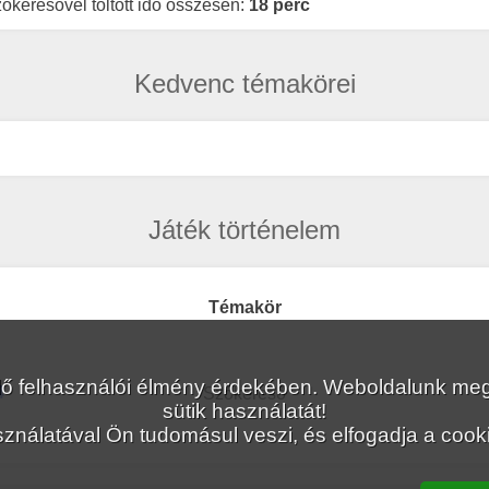
ókeresővel töltött idő összesen:
18 perc
Kedvenc témakörei
Játék történelem
Témakör
lelő felhasználói élmény érdekében. Weboldalunk 
4
Szókereső
sütik használatát!
ználatával Ön tudomásul veszi, és elfogadja a cookie