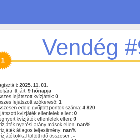
Vendég #
1
gisztált:
2025. 11. 01.
oljára itt járt:
9 hónapja
szes lejátszott kvízjáték:
0
szes lejátszott szókereső:
1
szesen eddig gyűjtött pontok száma:
4 820
játszott kvízjáték ellenfelek ellen:
0
gnyert kvízjáték ellenfelek ellen:
0
ízjáték nyerési arány mások ellen:
nan%
ízjáték átlagos teljesítmény:
nan%
ízjátékokkal töltött idő összesen:
-