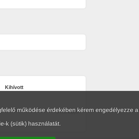
Kihívott
megfelelő működése érdekében kérem engedélyezze a
9 hónapja
-k (sütik) használatát.