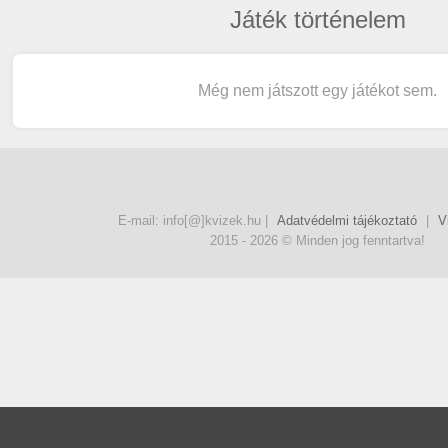
Játék történelem
Még nem játszott egy játékot sem.
E-mail: info[@]kvizek.hu |
Adatvédelmi tájékoztató
|
V
2015 - 2026 © Minden jog fenntartva!