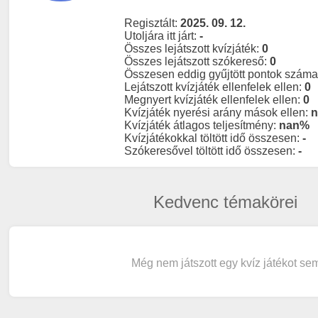
Regisztált:
2025. 09. 12.
Utoljára itt járt:
-
Összes lejátszott kvízjáték:
0
Összes lejátszott szókereső:
0
Összesen eddig gyűjtött pontok szám
Lejátszott kvízjáték ellenfelek ellen:
0
Megnyert kvízjáték ellenfelek ellen:
0
Kvízjáték nyerési arány mások ellen:
Kvízjáték átlagos teljesítmény:
nan%
Kvízjátékokkal töltött idő összesen:
-
Szókeresővel töltött idő összesen:
-
Kedvenc témakörei
Még nem játszott egy kvíz játékot se