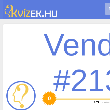
Ven
#21
0
0
TP
A KÖVE