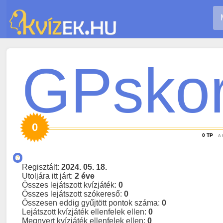
GPskor
0
0
TP
A 
Regisztált:
2024. 05. 18.
Utoljára itt járt:
2 éve
Összes lejátszott kvízjáték:
0
Összes lejátszott szókereső:
0
Összesen eddig gyűjtött pontok száma:
0
Lejátszott kvízjáték ellenfelek ellen:
0
Megnyert kvízjáték ellenfelek ellen:
0