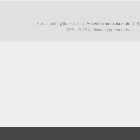
E-mail: info[@]kvizek.hu |
Adatvédelmi tájékoztató
|
V
2015 - 2026 © Minden jog fenntartva!